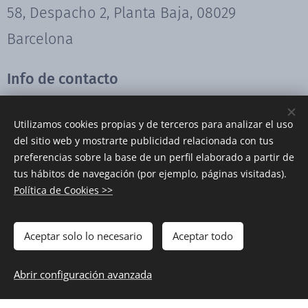
58, Despacho 2, Planta Baja, 08029
Barcelona
Info de contacto
(+34) 931 92 88 34 |
info@biwpa.com
Utilizamos cookies propias y de terceros para analizar el uso
del sitio web y mostrarte publicidad relacionada con tus
preferencias sobre la base de un perfil elaborado a partir de
tus hábitos de navegación (por ejemplo, páginas visitadas).
Suscríbete a nuestra
Política de Cookies >>
newsletter
Aceptar solo lo necesario
Aceptar todo
Novedades semanales con el
BIWPA News >>
Abrir configuración avanzada