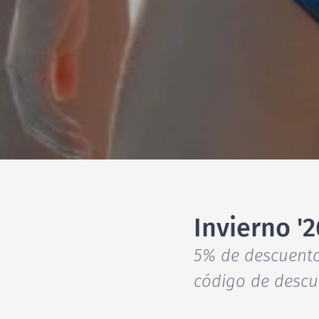
Invierno '2
5% de descuento 
código de descu