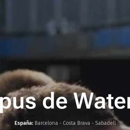
pus de W
ate
España:
Barcelona - Costa Brava - Sabadell