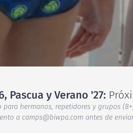
6, Pascua y Verano '27:
Próx
para hermanos, repetidores y grupos (8+)
ento a camps@biwpa.com antes de enviar 