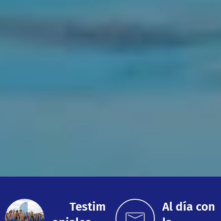
🎙️
Testim
Al día con