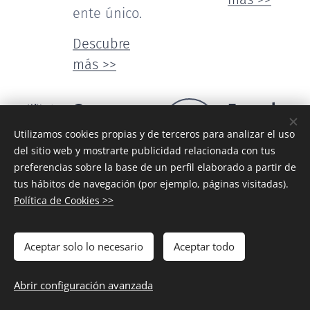
ente único.
Descubre
más >>
Geneva
Escuela
Business
de
Utilizamos cookies propias y de terceros para analizar el uso
del sitio web y mostrarte publicidad relacionada con tus
School
español
preferencias sobre la base de un perfil elaborado a partir de
Programa
Para nuestros
tus hábitos de navegación (por ejemplo, páginas visitadas).
universitario
atletas 'gap
Política de Cookies >>
year'
Escuela de
Nuestro
educación
Aceptar solo lo necesario
Aceptar todo
programa
empresarial
de español
de calidad
Abrir configuración avanzada
permite a
suiza con