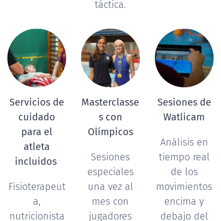
táctica.
Servicios de
Masterclasse
Sesiones de
cuidado
s con
Watlicam
para el
Olímpicos
Análisis en
atleta
Sesiones
tiempo real
incluidos
especiales
de los
Fisioterapeut
una vez al
movimientos
a,
mes con
encima y
nutricionista
jugadores
debajo del