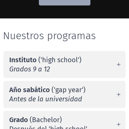
Nuestros programas
Instituto
('high school')
Grados 9 a 12
Anual o semestral
Año sabático
('gap year')
Programa deportivo: Academy +
Antes de la universidad
Club
Anual o semestral
High school (AESA Prep escuela
Grado
(Bachelor)
americana)
Programa deportivo: Academy +