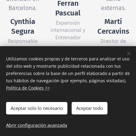
Ferran
Barcelona.
externas.
Pascual
Cynthia
Martí
Expansión
Segura
Internacional y
Cercavins
Entrenador
Responsable
Director de
Stages de
Comunicación
Entrenamiento
y Marketing
Utilizamos cookies propias y de terceros para analizar el uso
del sitio web y mostrarte publicidad relacionada con tus
preferencias sobre la base de un perfil elaborado a partir de
tus hábitos de navegación (por ejemplo, páginas visitadas).
Política de Cookies >>
Aceptar solo lo necesario
Aceptar todo
Responsable
Supervisa las
Co-fundador
de organizar
solicitudes y
de BIWPA,
Abrir configuración avanzada
nuestros
admisiones
está a cargo