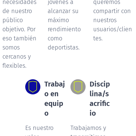
necesidades
jóvenes a
queremos
de nuestro
alcanzar su
compartir con
público
máximo
nuestros
objetivo. Por
rendimiento
usuarios/clien
eso también
como
tes.
somos
deportistas.
cercanos y
flexibles.
Trabaj
Discip
o en
lina/s
equip
acrific
o
io
Es nuestro
Trabajamos y