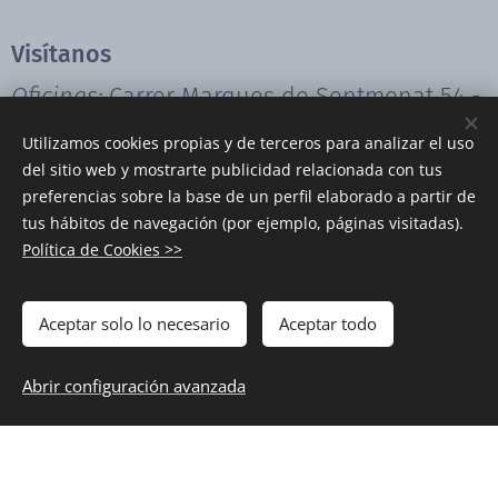
Visítanos
Oficinas:
Carrer Marques de Sentmenat 54 -
58, Despacho 2, Planta Baja, 08029
Utilizamos cookies propias y de terceros para analizar el uso
del sitio web y mostrarte publicidad relacionada con tus
Barcelona
preferencias sobre la base de un perfil elaborado a partir de
tus hábitos de navegación (por ejemplo, páginas visitadas).
Info de contacto
Política de Cookies >>
(+34) 931 92 88 34 |
info@biwpa.com
Aceptar solo lo necesario
Aceptar todo
Abrir configuración avanzada
Suscríbete a nuestra
newsletter