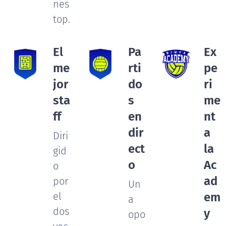
nes
top.
El
Pa
Ex
me
rti
pe
jor
do
ri
sta
s
me
ff
en
nt
dir
a
Diri
ect
la
gid
o
Ac
o
ad
por
Un
el
em
a
dos
y
opo