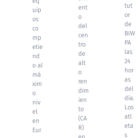
eq
tut
ent
uip
or
o
os
de
del
co
BIW
cen
mp
PA
tro
etie
las
de
nd
24
alt
o al
hor
o
má
as
ren
xim
del
dim
o
día.
ien
niv
Los
to
el
atl
(CA
en
eta
R)
Eur
s
en