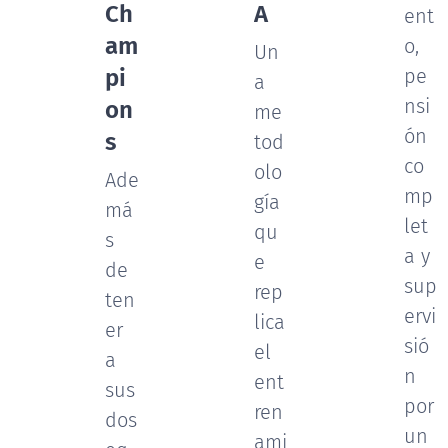
Ch
A
ent
am
o,
Un
pi
pe
a
nsi
on
me
ón
s
tod
co
olo
Ade
mp
gía
má
let
qu
s
a y
e
de
sup
rep
ten
ervi
lica
er
sió
el
a
n
ent
sus
por
ren
dos
un
ami