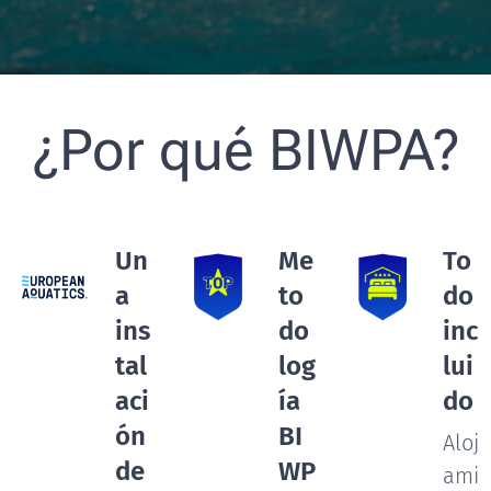
¿Por qué BIWPA?
Un
Me
To
a
to
do
ins
do
inc
tal
log
lui
aci
ía
do
ón
BI
Aloj
de
WP
ami