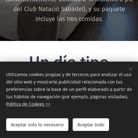
del Club Natació Sabadell, y su paquete
incluye las tres comidas.
Un día tipo
Utilizamos cookies propias y de terceros para analizar el uso
Horario provisional
del sitio web y mostrarte publicidad relacionada con tus
preferencias sobre la base de un perfil elaborado a partir de
Desayuno
tus hábitos de navegación (por ejemplo, páginas visitadas).
Política de Cookies >>
9 AM - 12 PM
Entrenamiento en el agua
Comida y descanso
Aceptar solo lo necesario
Aceptar todo
5 - 6:30 PM
Análisis de video,