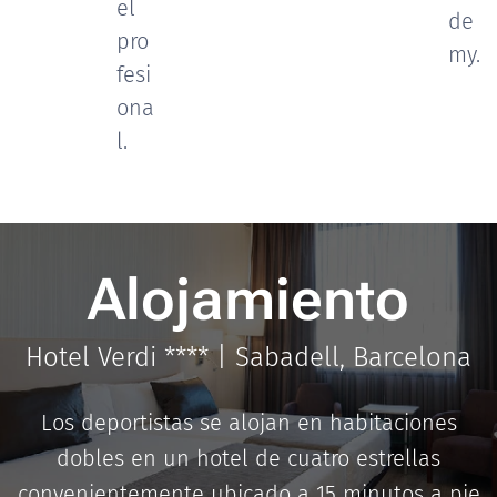
el
de
pro
my.
fesi
ona
l.
Alojamiento
Hotel Verdi **** | Sabadell, Barcelona
Los deportistas se alojan en habitaciones
dobles en un hotel de cuatro estrellas
convenientemente ubicado a 15 minutos a pie