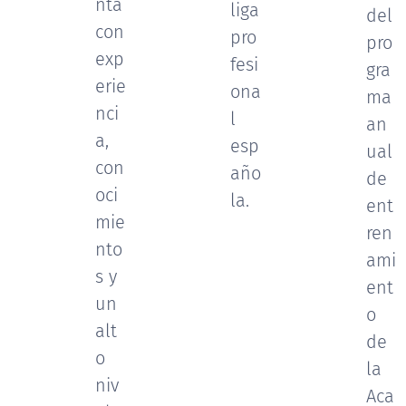
nta
liga
del
con
pro
pro
exp
fesi
gra
erie
ona
ma
nci
l
an
a,
esp
ual
con
año
de
oci
la.
ent
mie
ren
nto
ami
s y
ent
un
o
alt
de
o
la
niv
Aca