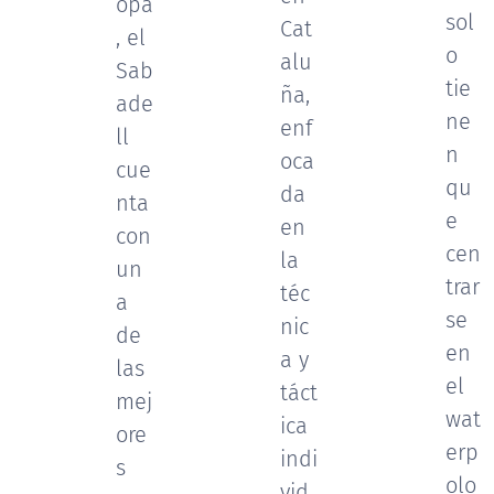
opa
sol
Cat
, el
o
alu
Sab
tie
ña,
ade
ne
enf
ll
n
oca
cue
qu
da
nta
e
en
con
cen
la
un
trar
téc
a
se
nic
de
en
a y
las
el
táct
mej
wat
ica
ore
erp
indi
s
olo
vid