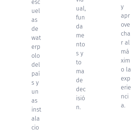
esc
y
ual,
uel
apr
fun
as
ove
da
de
cha
me
wat
r al
nto
erp
má
s y
olo
xim
to
del
o la
ma
paí
exp
de
s y
erie
dec
un
nci
isió
as
a.
n.
inst
ala
cio