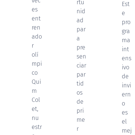
vec
rtu
Est
es
nid
e
ent
ad
pro
ren
par
gra
ado
a
ma
r
pre
int
olí
sen
ens
mpi
ciar
ivo
co
par
de
Qui
tid
invi
m
os
ern
Col
de
o
et,
pri
es
nu
me
el
estr
r
mej