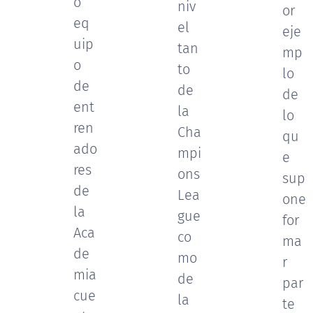
o
niv
or
eq
el
eje
uip
tan
mp
o
to
lo
de
de
de
ent
la
lo
ren
Cha
qu
ado
mpi
e
res
ons
sup
de
Lea
one
la
gue
for
Aca
co
ma
de
mo
r
mia
de
par
cue
la
te