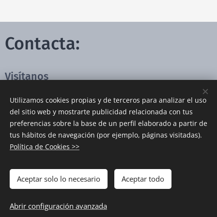
Contacta:
Visítanos
Oficinas:
Carrer Marques de Sentmenat 54 -
Utilizamos cookies propias y de terceros para analizar el uso
del sitio web y mostrarte publicidad relacionada con tus
58, Despacho 2, Planta Baja, 08029
preferencias sobre la base de un perfil elaborado a partir de
Barcelona
tus hábitos de navegación (por ejemplo, páginas visitadas).
Política de Cookies >>
Info de contacto
(+34) 931 92 88 34 |
info@biwpa.com
Aceptar solo lo necesario
Aceptar todo
Abrir configuración avanzada