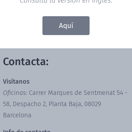
Consulta la versión en inglés:
Aquí
Contacta:
Visítanos
Oficinas:
Carrer Marques de Sentmenat 54 -
58, Despacho 2, Planta Baja, 08029
Barcelona