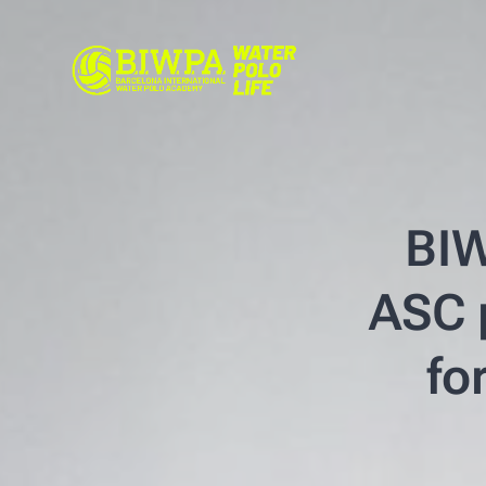
BIW
ASC p
fo