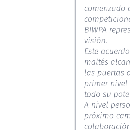
comenzado es
competicione
BIWPA repres
visión.
Este acuerdo
maltés alcan
las puertas 
primer nivel
todo su pote
A nivel pers
próximo camp
colaboración