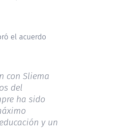
.
loró el acuerdo
ón con Sliema
os del
mpre ha sido
 máximo
 educación y un