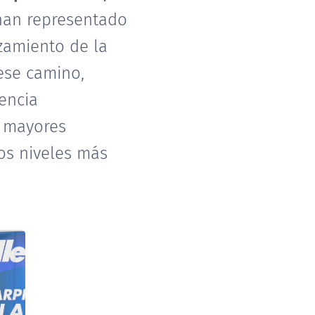
han representado
nzamiento de la
ese camino,
encia
y mayores
os niveles más