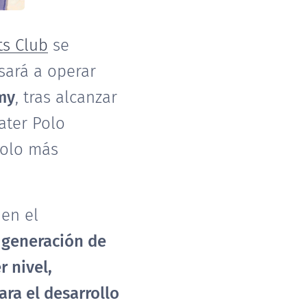
ts Club
se
sará a operar
my
, tras alcanzar
ater Polo
polo más
en el
 generación de
 nivel,
ra el desarrollo