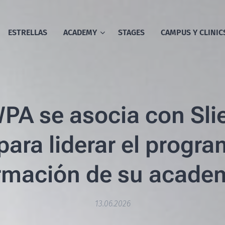
ESTRELLAS
ACADEMY
STAGES
CAMPUS Y CLINIC
PA se asocia con Sl
ara liderar el progr
rmación de su acade
13.06.2026