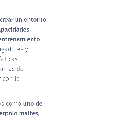
crear un entorno
capacidades
e entrenamiento
ugadores y
ácticas
gramas de
 con la
ños como
uno de
erpolo maltés,