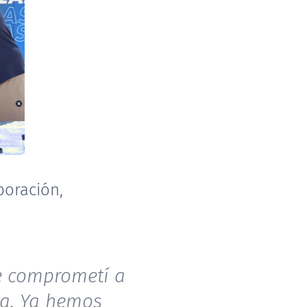
boración,
e comprometí a
lta. Ya hemos