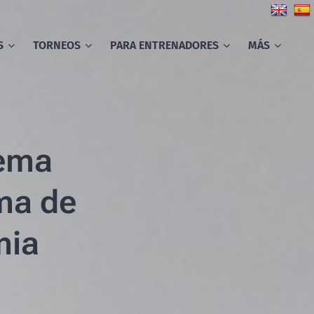
S
TORNEOS
PARA ENTRENADORES
MÁS
iema
ama de
mia