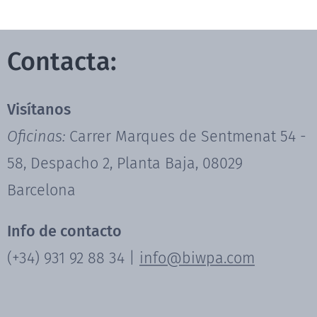
Contacta:
Visítanos
Oficinas:
Carrer Marques de Sentmenat 54 -
58, Despacho 2, Planta Baja, 08029
Barcelona
Info de contacto
(+34) 931 92 88 34 |
info@biwpa.com